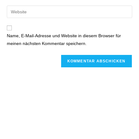
Benutzernamen
E-
Gib
zum
Mail-
deine
Kommentieren
Adresse
Website-
ein
zum
URL
Name, E-Mail-Adresse und Website in diesem Browser für
Kommentieren
ein
meinen nächsten Kommentar speichern.
ein
(optional)