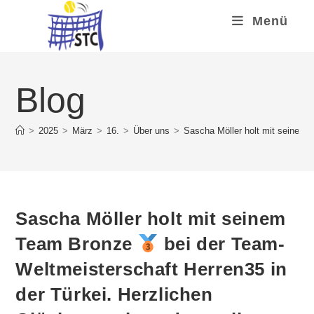
Zum
Menü
Inhalt
springen
Blog
>
2025
>
März
>
16.
>
Über uns
>
Sascha Möller holt mit seinem
Sascha Möller holt mit seinem
Team Bronze
bei der Team-
Weltmeisterschaft Herren35 in
der Türkei. Herzlichen