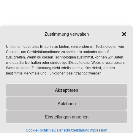
Zustimmung verwalten
Aktuelles
Um dir ein optimales Erlebnis zu bieten, verwenden wir Technologien wie
Cookies, um Geräteinformationen zu speichern und/oder darauf
zuzugreifen. Wenn du diesen Technologien zustimmst, können wir Daten
Sascha Möller holt mit seinem Team Bronze
bei der Team-
wie das Surfverhalten oder eindeutige IDs auf dieser Website verarbeiten.
Weltmeisterschaft Herren35 in der Türkei. Herzlichen Glückwunsch
Wenn du deine Zustimmung nicht erteilst oder zurückziehst, können
zu dem tollen Erfolg!
bestimmte Merkmale und Funktionen beeinträchtigt werden.
+++ Wir wünschen allen Besucherinnen und Besuchern unserer
Homepage eine besinnliche Weihnachtszeit und einen guten Rutsch
Akzeptieren
ins neue Jahr +++
Ablehnen
Schleswiger Tennisclub
Einstellungen ansehen
Cookie-Richtlinie
Datenschutzerklärung
Impressum