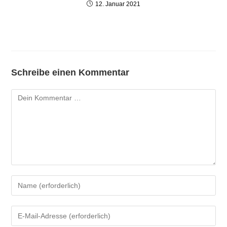
12. Januar 2021
Schreibe einen Kommentar
Kommentar
Gib
deinen
Namen
Gib
oder
deine